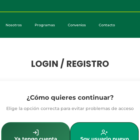
Nosotros
Programas
Convenios
Contacto
LOGIN / REGISTRO
¿Cómo quieres continuar?
Elige la opción correcta para evitar problemas de acceso
Ya tengo cuenta
Soy usuario nuevo