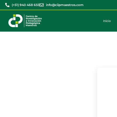
(+51) 940 468 655
info@ciipmaestros.com
Inicio