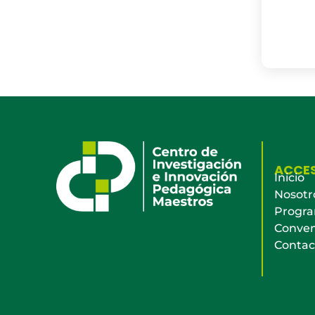
ACCE
Inicio
Nosotr
Progr
Conven
Contac