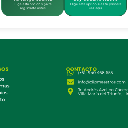
Elige esta opción si ya te
Elige esta opción si es tu primera
registraste antes
vez aquí
SOS
CONTACTO
(+51) 940 468 655
os
info@ciipmaestros.com
amas
Jr. Andrés Avelino Cácer
ios
Villa María del Triunfo, L
to