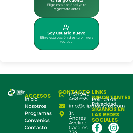
Ya tengo cuenta
Elige esta opción si ya te
registraste antes
Soy usuario nuevo
Elige esta opción si es tu primera
vez aquí
CONTACTO
LINKS
(+51) 940
ACCESOS
IMPORTANTES
468 655
Inicio
Política de
Privacidad
info@ciipmaestros.com
Nosotros
SÍGANOS EN
Programas
Jr.
LAS REDES
Andrés
SOCIALES
Convenios
Avelino
Contacto
Cáceres
334