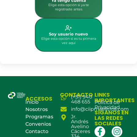
Ya tengo cuenta
Elige esta opción si ya te
registraste antes
Soy usuario nuevo
Elige esta opción si es tu primera
vez aquí
CONTACTO
LINKS
(+51) 940
ACCESOS
IMPORTANTES
468 655
Inicio
Política de
Privacidad
info@ciipmaestros.com
Nosotros
SÍGANOS EN
Programas
Jr.
LAS REDES
Andrés
SOCIALES
Convenios
Avelino
Contacto
Cáceres
334