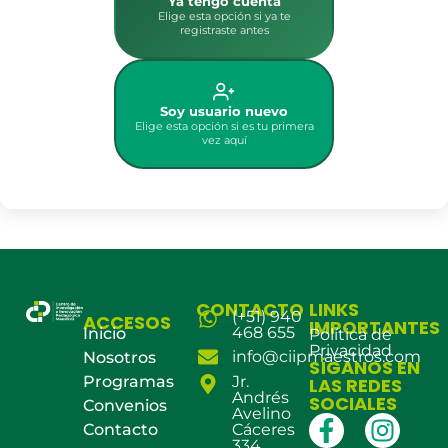
Ya tengo cuenta
Elige esta opción si ya te
registraste antes
Soy usuario nuevo
Elige esta opción si es tu primera
vez aquí
CONTACTO
LINKS
(+51) 940
ACCESOS
IMPORTANTES
468 655
Inicio
Política de
Privacidad
info@ciipmaestros.com
Nosotros
SÍGANOS EN
Programas
Jr.
LAS REDES
Andrés
SOCIALES
Convenios
Avelino
Contacto
Cáceres
334