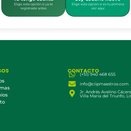
Elige esta opción si ya te
Elige esta opción si es tu primera
registraste antes
vez aquí
SOS
CONTACTO
(+51) 940 468 655
os
info@ciipmaestros.com
amas
Jr. Andrés Avelino Cácer
ios
Villa María del Triunfo, L
to