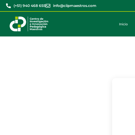
(+51) 940 468 655
info@ciipmaestros.com
Inicio