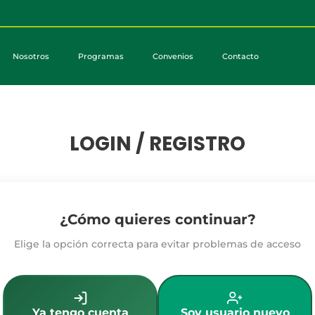
Nosotros
Programas
Convenios
Contacto
LOGIN / REGISTRO
¿Cómo quieres continuar?
Elige la opción correcta para evitar problemas de acceso
Ya tengo cuenta
Soy usuario nuevo