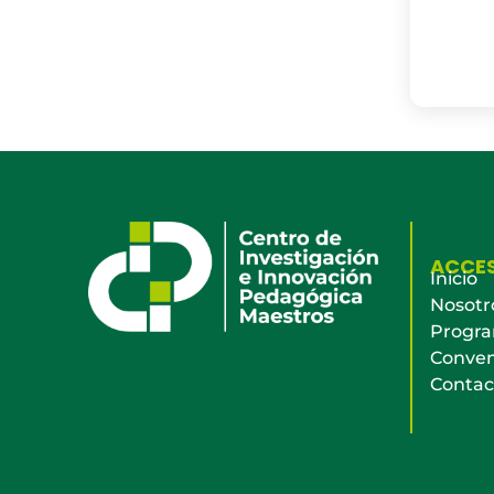
ACCE
Inicio
Nosotr
Progr
Conven
Contac