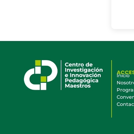
ACCE
Inicio
Nosotr
Progr
Conven
Contac