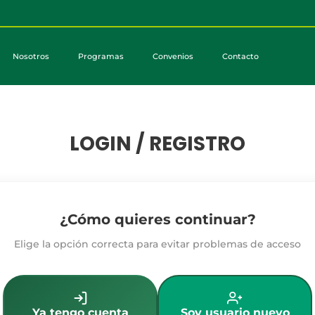
Nosotros
Programas
Convenios
Contacto
LOGIN / REGISTRO
¿Cómo quieres continuar?
Elige la opción correcta para evitar problemas de acceso
Ya tengo cuenta
Soy usuario nuevo