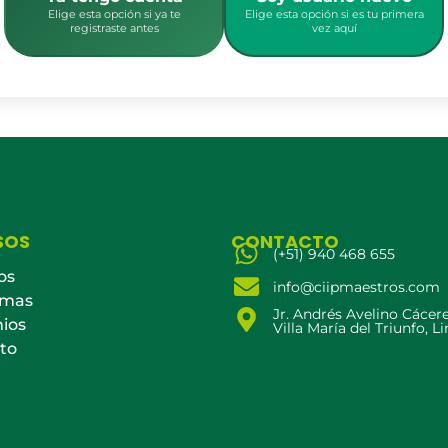
Elige esta opción si ya te
Elige esta opción si es tu primera
registraste antes
vez aquí
SOS
CONTACTO
(+51) 940 468 655
os
info@ciipmaestros.com
amas
Jr. Andrés Avelino Cácer
ios
Villa María del Triunfo, L
to