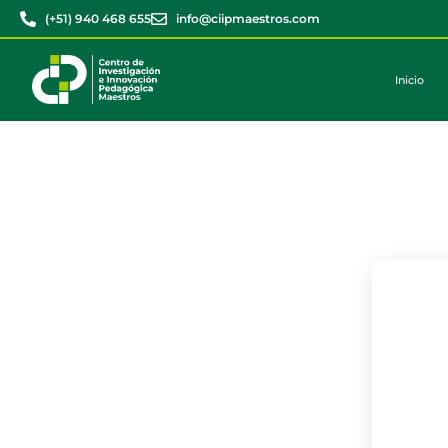
(+51) 940 468 655
info@ciipmaestros.com
Inicio