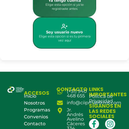
Ya tengo cuenta
Elige esta opción si ya te
registraste antes
Soy usuario nuevo
Elige esta opción si es tu primera
vez aquí
CONTACTO
LINKS
(+51) 940
ACCESOS
IMPORTANTES
468 655
Inicio
Política de
Privacidad
info@ciipmaestros.com
Nosotros
SÍGANOS EN
Programas
Jr.
LAS REDES
Andrés
SOCIALES
Convenios
Avelino
Contacto
Cáceres
334