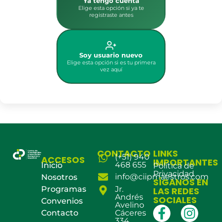
Ya tengo cuenta
Elige esta opción si ya te
registraste antes
Soy usuario nuevo
Elige esta opción si es tu primera
vez aquí
CONTACTO
LINKS
(+51) 940
ACCESOS
IMPORTANTES
468 655
Inicio
Política de
Privacidad
info@ciipmaestros.com
Nosotros
SÍGANOS EN
Programas
Jr.
LAS REDES
Andrés
SOCIALES
Convenios
Avelino
Contacto
Cáceres
334