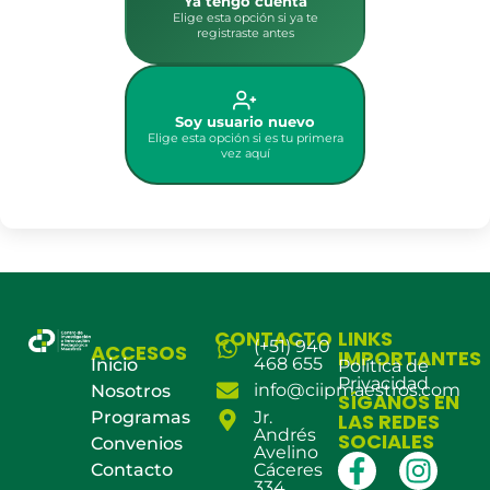
Ya tengo cuenta
Elige esta opción si ya te
registraste antes
Soy usuario nuevo
Elige esta opción si es tu primera
vez aquí
CONTACTO
LINKS
(+51) 940
ACCESOS
IMPORTANTES
468 655
Inicio
Política de
Privacidad
info@ciipmaestros.com
Nosotros
SÍGANOS EN
Programas
Jr.
LAS REDES
Andrés
SOCIALES
Convenios
Avelino
Contacto
Cáceres
334