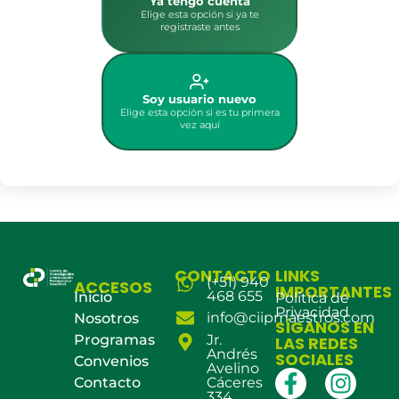
Ya tengo cuenta
Elige esta opción si ya te
registraste antes
Soy usuario nuevo
Elige esta opción si es tu primera
vez aquí
CONTACTO
LINKS
(+51) 940
ACCESOS
IMPORTANTES
468 655
Inicio
Política de
Privacidad
info@ciipmaestros.com
Nosotros
SÍGANOS EN
Programas
Jr.
LAS REDES
Andrés
SOCIALES
Convenios
Avelino
Contacto
Cáceres
334