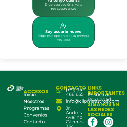
Ya tengo cuenta
Elige esta opción si ya te
registraste antes
Soy usuario nuevo
Elige esta opción si es tu primera
vez aquí
CONTACTO
LINKS
(+51) 940
ACCESOS
IMPORTANTES
468 655
Inicio
Política de
Privacidad
info@ciipmaestros.com
Nosotros
SÍGANOS EN
Programas
Jr.
LAS REDES
Andrés
SOCIALES
Convenios
Avelino
Contacto
Cáceres
334