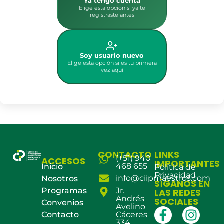
Ya tengo cuenta
Elige esta opción si ya te
registraste antes
Soy usuario nuevo
Elige esta opción si es tu primera
vez aquí
CONTACTO
LINKS
(+51) 940
ACCESOS
IMPORTANTES
468 655
Inicio
Política de
Privacidad
info@ciipmaestros.com
Nosotros
SÍGANOS EN
Programas
Jr.
LAS REDES
Andrés
SOCIALES
Convenios
Avelino
Contacto
Cáceres
334