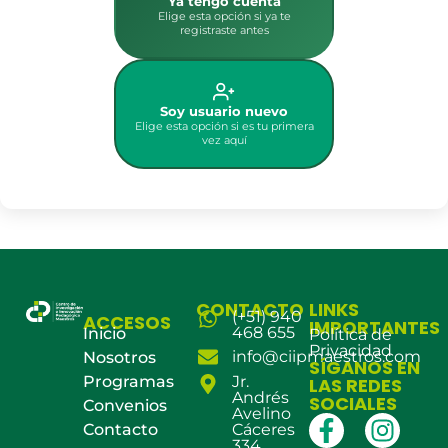
Ya tengo cuenta
Elige esta opción si ya te
registraste antes
Soy usuario nuevo
Elige esta opción si es tu primera
vez aquí
CONTACTO
LINKS
(+51) 940
ACCESOS
IMPORTANTES
468 655
Inicio
Política de
Privacidad
info@ciipmaestros.com
Nosotros
SÍGANOS EN
Programas
Jr.
LAS REDES
Andrés
SOCIALES
Convenios
Avelino
Contacto
Cáceres
334