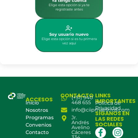
Ya tengo cuenta
Elige esta opción si ya te
registraste antes
Soy usuario nuevo
Elige esta opción si es tu primera
vez aquí
CONTACTO
LINKS
(+51) 940
ACCESOS
IMPORTANTES
468 655
Inicio
Política de
Privacidad
info@ciipmaestros.com
Nosotros
SÍGANOS EN
Programas
Jr.
LAS REDES
Andrés
SOCIALES
Convenios
Avelino
Contacto
Cáceres
334