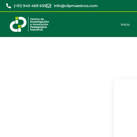
(+51) 940 468 655
info@ciipmaestros.com
Inicio