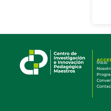
ACCE
Inicio
Nosotr
Progr
Conven
Contac