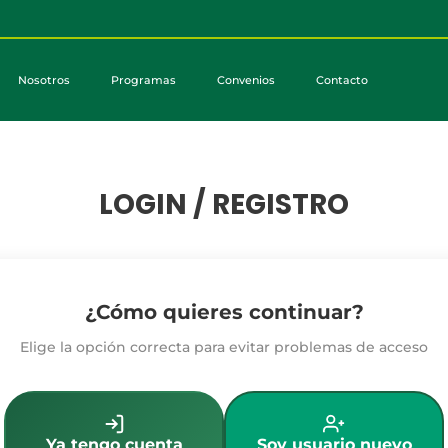
Nosotros
Programas
Convenios
Contacto
LOGIN / REGISTRO
¿Cómo quieres continuar?
Elige la opción correcta para evitar problemas de acceso
Ya tengo cuenta
Soy usuario nuevo