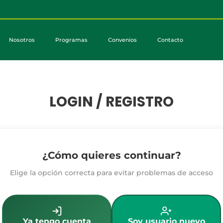
Nosotros
Programas
Convenios
Contacto
LOGIN / REGISTRO
¿Cómo quieres continuar?
Elige la opción correcta para evitar problemas de acceso
Ya tengo cuenta
Soy usuario nuevo