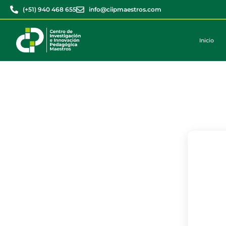
(+51) 940 468 655
info@ciipmaestros.com
Inicio