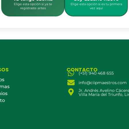
Elige esta opción si ya te
Elige esta opción si es tu primera
registraste antes
vez aquí
SOS
CONTACTO
(+51) 940 468 655
os
info@ciipmaestros.com
amas
Jr. Andrés Avelino Cácer
ios
Villa María del Triunfo, L
to