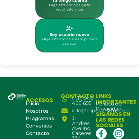
Ya tengo cuenta
Elige esta opción si ya te
registraste antes
Soy usuario nuevo
Elige esta opción si es tu primera
vez aquí
CONTACTO
LINKS
(+51) 940
ACCESOS
IMPORTANTES
468 655
Inicio
Política de
Privacidad
info@ciipmaestros.com
Nosotros
SÍGANOS EN
Programas
Jr.
LAS REDES
Andrés
SOCIALES
Convenios
Avelino
Contacto
Cáceres
334