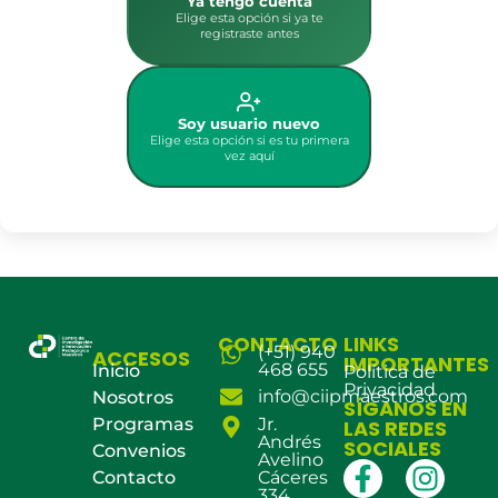
Ya tengo cuenta
Elige esta opción si ya te
registraste antes
Soy usuario nuevo
Elige esta opción si es tu primera
vez aquí
CONTACTO
LINKS
(+51) 940
ACCESOS
IMPORTANTES
468 655
Inicio
Política de
Privacidad
info@ciipmaestros.com
Nosotros
SÍGANOS EN
Programas
Jr.
LAS REDES
Andrés
SOCIALES
Convenios
Avelino
Contacto
Cáceres
334