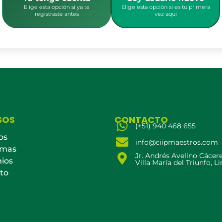
Elige esta opción si ya te
Elige esta opción si es tu primera
registraste antes
vez aquí
SOS
CONTACTO
(+51) 940 468 655
os
info@ciipmaestros.com
amas
Jr. Andrés Avelino Cácer
ios
Villa María del Triunfo, L
to