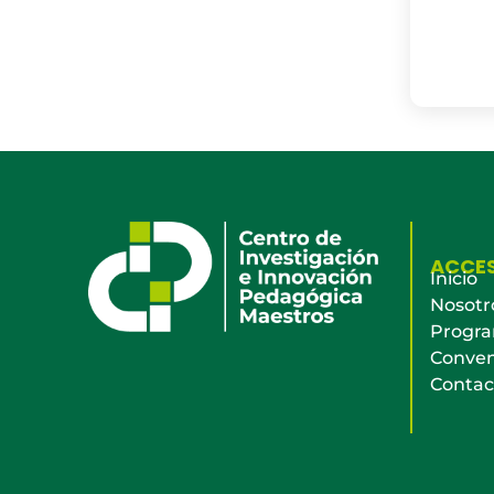
ACCE
Inicio
Nosotr
Progr
Conven
Contac