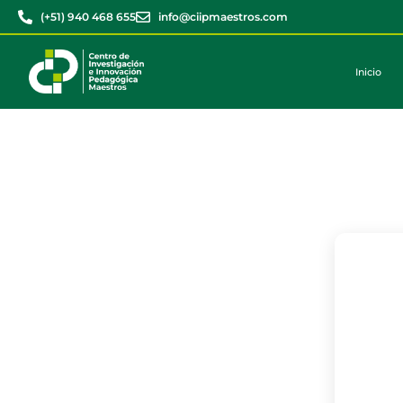
(+51) 940 468 655
info@ciipmaestros.com
Inicio