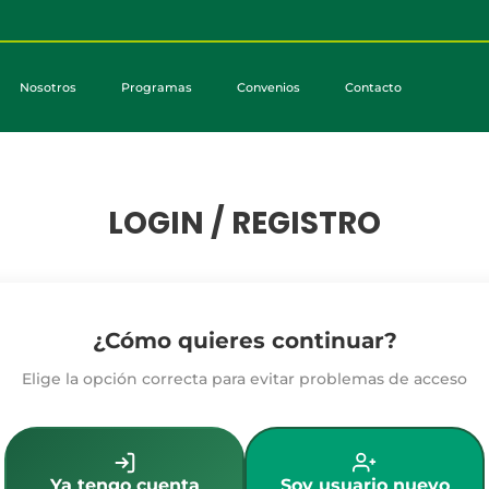
Nosotros
Programas
Convenios
Contacto
LOGIN / REGISTRO
¿Cómo quieres continuar?
Elige la opción correcta para evitar problemas de acceso
Ya tengo cuenta
Soy usuario nuevo