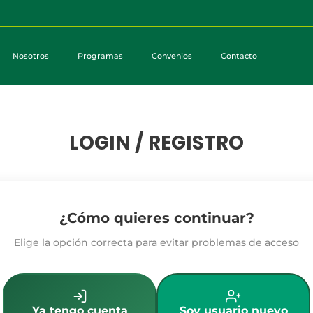
Nosotros
Programas
Convenios
Contacto
LOGIN / REGISTRO
¿Cómo quieres continuar?
Elige la opción correcta para evitar problemas de acceso
Ya tengo cuenta
Soy usuario nuevo