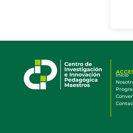
ACCE
Inicio
Nosotr
Progr
Conven
Contac