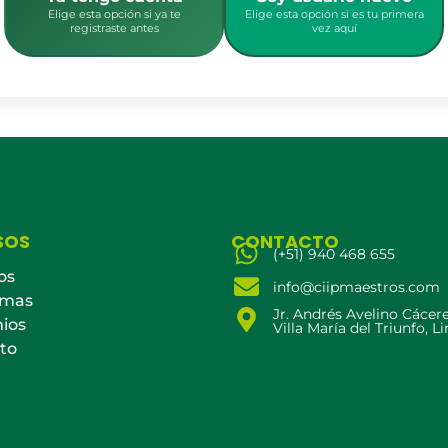
Elige esta opción si ya te
Elige esta opción si es tu primera
registraste antes
vez aquí
SOS
CONTACTO
(+51) 940 468 655
os
info@ciipmaestros.com
amas
Jr. Andrés Avelino Cácer
ios
Villa María del Triunfo, L
to