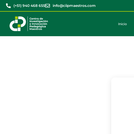
(+51) 940 468 655
info@ciipmaestros.com
Inicio