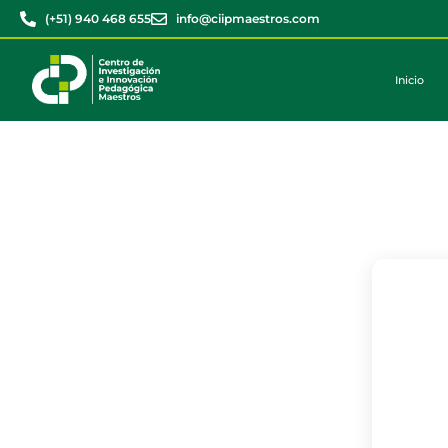
(+51) 940 468 655
info@ciipmaestros.com
Inicio