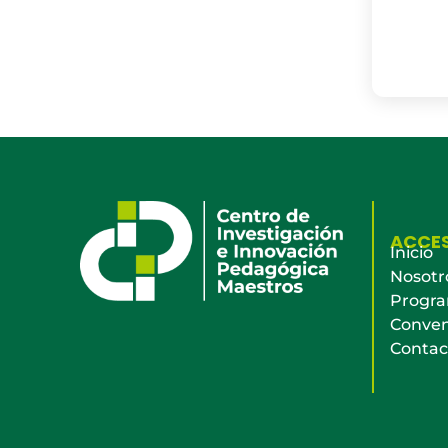
ACCE
Inicio
Nosotr
Progr
Conven
Contac