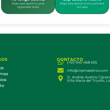
Elige esta opción si ya te
Elige esta opción si es tu primera
registraste antes
vez aquí
SOS
CONTACTO
(+51) 940 468 655
os
info@ciipmaestros.com
amas
Jr. Andrés Avelino Cácer
ios
Villa María del Triunfo, L
to