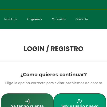
Nosotros
Programas
Convenios
Contacto
LOGIN / REGISTRO
¿Cómo quieres continuar?
Elige la opción correcta para evitar problemas de acceso
Ya tengo cuenta
Soy usuario nuevo