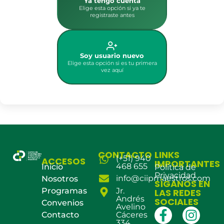
Ya tengo cuenta
Elige esta opción si ya te
registraste antes
Soy usuario nuevo
Elige esta opción si es tu primera
vez aquí
CONTACTO
LINKS
(+51) 940
ACCESOS
IMPORTANTES
468 655
Inicio
Política de
Privacidad
info@ciipmaestros.com
Nosotros
SÍGANOS EN
Programas
Jr.
LAS REDES
Andrés
SOCIALES
Convenios
Avelino
Contacto
Cáceres
334