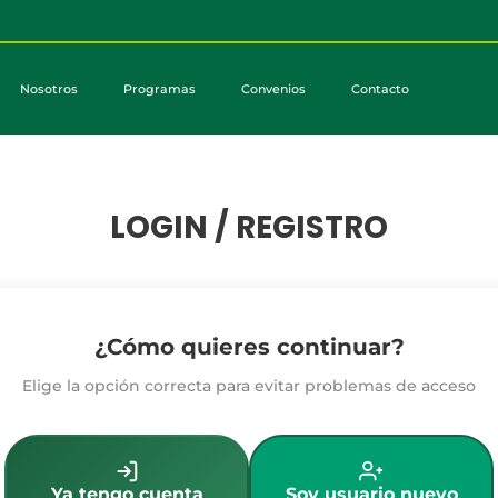
Nosotros
Programas
Convenios
Contacto
LOGIN / REGISTRO
¿Cómo quieres continuar?
Elige la opción correcta para evitar problemas de acceso
Ya tengo cuenta
Soy usuario nuevo