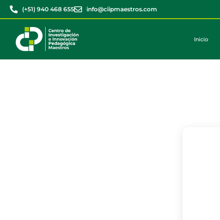
(+51) 940 468 655
info@ciipmaestros.com
Inicio