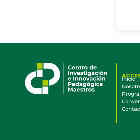
ACCE
Inicio
Nosotr
Progr
Conven
Contac