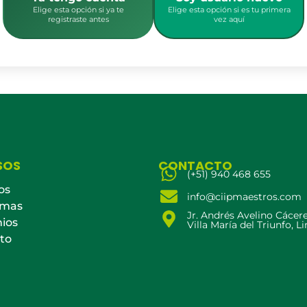
Elige esta opción si ya te
Elige esta opción si es tu primera
registraste antes
vez aquí
SOS
CONTACTO
(+51) 940 468 655
os
info@ciipmaestros.com
amas
Jr. Andrés Avelino Cácer
ios
Villa María del Triunfo, L
to