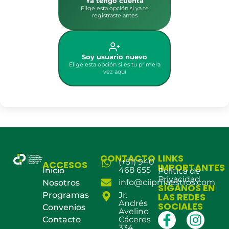
Ya tengo cuenta
Elige esta opción si ya te
registraste antes
Soy usuario nuevo
Elige esta opción si es tu primera
vez aquí
CONTACTO
LINKS
(+51) 940
ACCESOS
IMPORTANTES
468 655
Inicio
Política de
Privacidad
info@ciipmaestros.com
Nosotros
SÍGANOS EN
Programas
Jr.
LAS REDES
Andrés
SOCIALES
Convenios
Avelino
Contacto
Cáceres
334