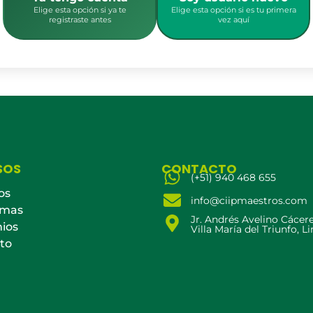
Elige esta opción si ya te
Elige esta opción si es tu primera
registraste antes
vez aquí
SOS
CONTACTO
(+51) 940 468 655
os
info@ciipmaestros.com
amas
Jr. Andrés Avelino Cácer
ios
Villa María del Triunfo, L
to