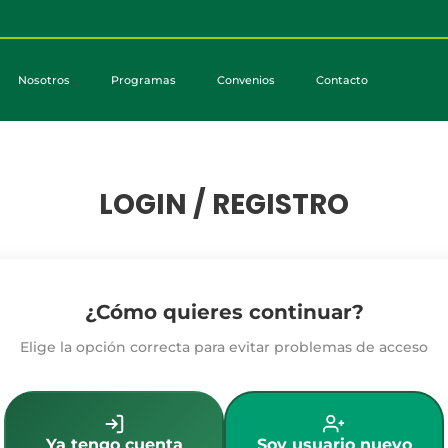
Nosotros
Programas
Convenios
Contacto
LOGIN / REGISTRO
¿Cómo quieres continuar?
Elige la opción correcta para evitar problemas de acceso
Ya tengo cuenta
Soy usuario nuevo