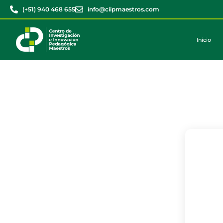
(+51) 940 468 655
info@ciipmaestros.com
Inicio