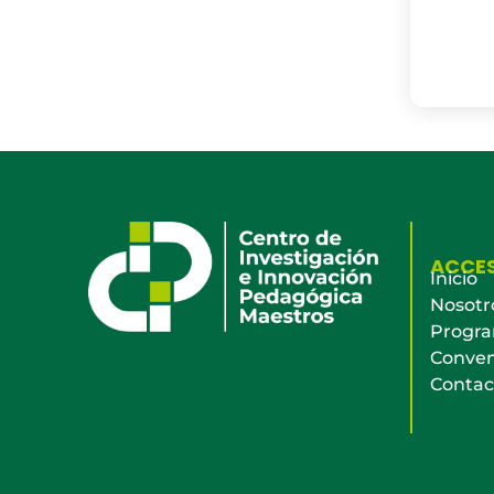
ACCE
Inicio
Nosotr
Progr
Conven
Contac