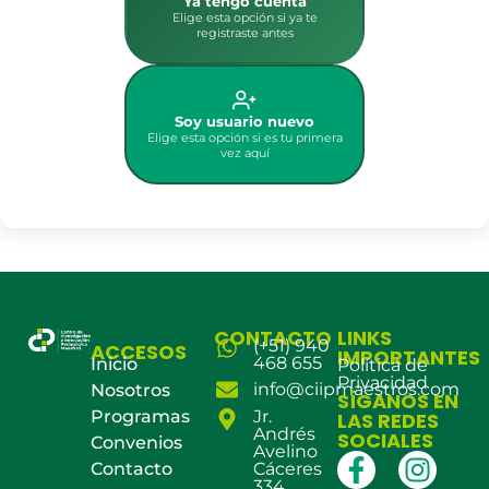
Ya tengo cuenta
Elige esta opción si ya te
registraste antes
Soy usuario nuevo
Elige esta opción si es tu primera
vez aquí
CONTACTO
LINKS
(+51) 940
ACCESOS
IMPORTANTES
468 655
Inicio
Política de
Privacidad
info@ciipmaestros.com
Nosotros
SÍGANOS EN
Programas
Jr.
LAS REDES
Andrés
SOCIALES
Convenios
Avelino
Contacto
Cáceres
334