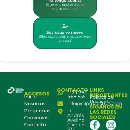
Ya tengo cuenta
Elige esta opción si ya te
registraste antes
Soy usuario nuevo
Elige esta opción si es tu primera
vez aquí
CONTACTO
LINKS
(+51) 940
ACCESOS
IMPORTANTES
468 655
Inicio
Política de
Privacidad
info@ciipmaestros.com
Nosotros
SÍGANOS EN
Programas
Jr.
LAS REDES
Andrés
SOCIALES
Convenios
Avelino
Contacto
Cáceres
334