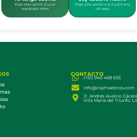
Elige esta opción si ya te
Elige esta opción si es tu primera
registraste antes
vez aquí
SOS
CONTACTO
(+51) 940 468 655
os
info@ciipmaestros.com
amas
Jr. Andrés Avelino Cácer
ios
Villa María del Triunfo, L
to