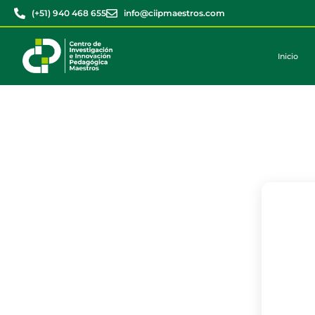
(+51) 940 468 655
info@ciipmaestros.com
Inicio