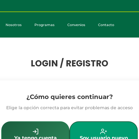
Nosotros
Programas
Convenios
Contacto
LOGIN / REGISTRO
¿Cómo quieres continuar?
Elige la opción correcta para evitar problemas de acceso
Ya tengo cuenta
Soy usuario nuevo