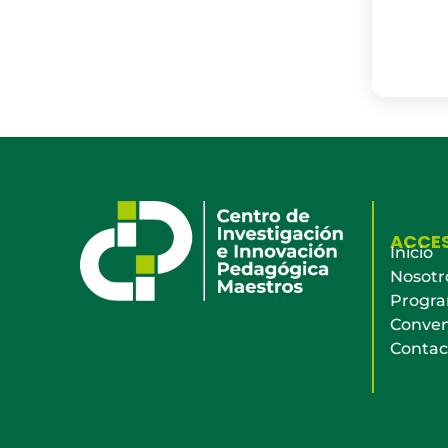
ACCE
Inicio
Nosotr
Progr
Conven
Contac