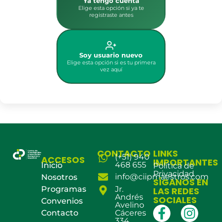
Ya tengo cuenta
Elige esta opción si ya te
registraste antes
Soy usuario nuevo
Elige esta opción si es tu primera
vez aquí
CONTACTO
LINKS
(+51) 940
ACCESOS
IMPORTANTES
468 655
Inicio
Política de
Privacidad
info@ciipmaestros.com
Nosotros
SÍGANOS EN
Programas
Jr.
LAS REDES
Andrés
SOCIALES
Convenios
Avelino
Contacto
Cáceres
334