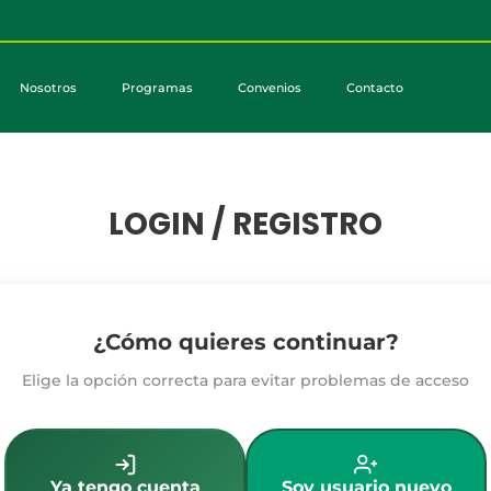
Nosotros
Programas
Convenios
Contacto
LOGIN / REGISTRO
¿Cómo quieres continuar?
Elige la opción correcta para evitar problemas de acceso
Ya tengo cuenta
Soy usuario nuevo