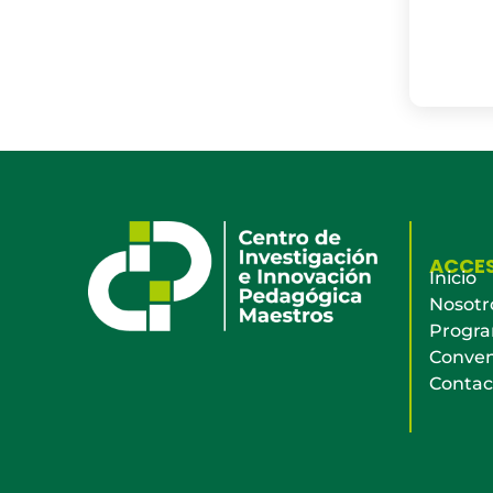
ACCE
Inicio
Nosotr
Progr
Conven
Contac