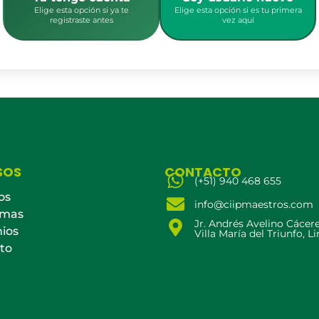
Elige esta opción si ya te
Elige esta opción si es tu primera
registraste antes
vez aquí
SOS
CONTACTO
(+51) 940 468 655
os
info@ciipmaestros.com
amas
Jr. Andrés Avelino Cácer
ios
Villa María del Triunfo, L
to