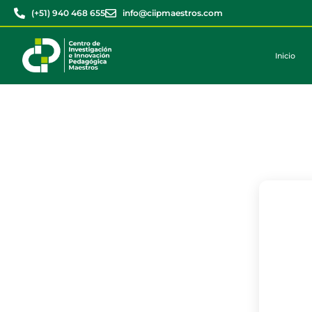
(+51) 940 468 655
info@ciipmaestros.com
Inicio