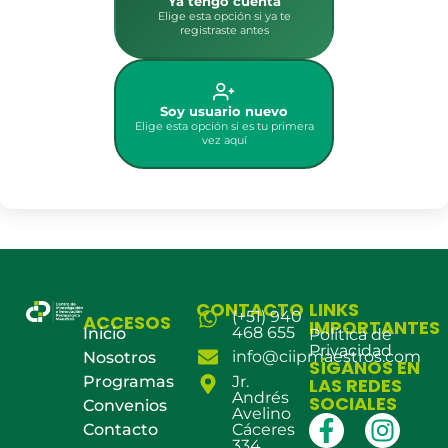
Ya tengo cuenta
Elige esta opción si ya te
registraste antes
Soy usuario nuevo
Elige esta opción si es tu primera
vez aquí
CONTACTO
LINKS
(+51) 940
ACCESOS
IMPORTANTES
468 655
Inicio
Política de
Privacidad
info@ciipmaestros.com
Nosotros
SÍGANOS EN
Programas
Jr.
LAS REDES
Andrés
SOCIALES
Convenios
Avelino
Contacto
Cáceres
334