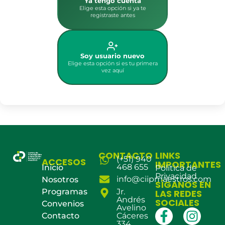
Ya tengo cuenta
Elige esta opción si ya te
registraste antes
Soy usuario nuevo
Elige esta opción si es tu primera
vez aquí
CONTACTO
LINKS
(+51) 940
ACCESOS
IMPORTANTES
468 655
Inicio
Política de
Privacidad
info@ciipmaestros.com
Nosotros
SÍGANOS EN
Programas
Jr.
LAS REDES
Andrés
SOCIALES
Convenios
Avelino
Contacto
Cáceres
334