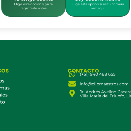
Elige esta opción si ya te
Elige esta opción si es tu primera
registraste antes
vez aquí
SOS
CONTACTO
(+51) 940 468 655
os
info@ciipmaestros.com
amas
Jr. Andrés Avelino Cácer
ios
Villa María del Triunfo, L
to