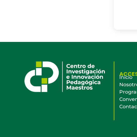
ACCE
Inicio
Nosotr
Progr
Conven
Contac