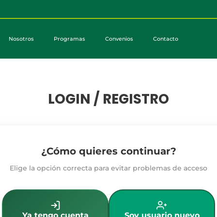
Nosotros
Programas
Convenios
Contacto
LOGIN / REGISTRO
¿Cómo quieres continuar?
Elige la opción correcta para evitar problemas de acceso
Ya tengo cuenta
Soy usuario nuevo