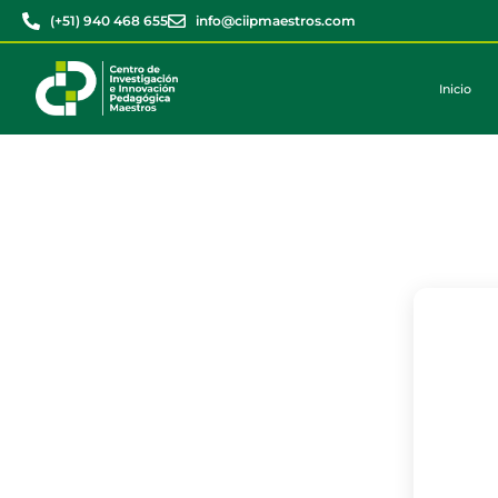
(+51) 940 468 655
info@ciipmaestros.com
Inicio