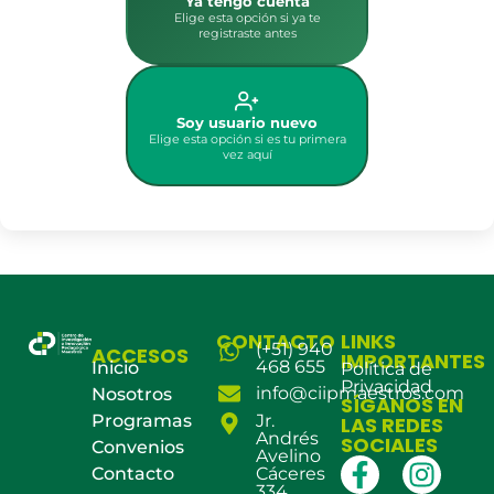
Ya tengo cuenta
Elige esta opción si ya te
registraste antes
Soy usuario nuevo
Elige esta opción si es tu primera
vez aquí
CONTACTO
LINKS
(+51) 940
ACCESOS
IMPORTANTES
468 655
Inicio
Política de
Privacidad
info@ciipmaestros.com
Nosotros
SÍGANOS EN
Programas
Jr.
LAS REDES
Andrés
SOCIALES
Convenios
Avelino
Contacto
Cáceres
334