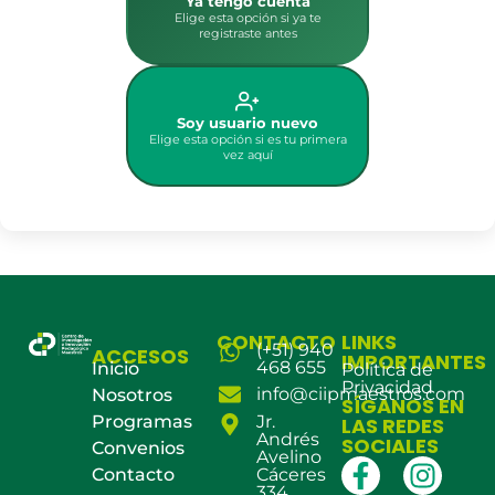
Ya tengo cuenta
Elige esta opción si ya te
registraste antes
Soy usuario nuevo
Elige esta opción si es tu primera
vez aquí
CONTACTO
LINKS
(+51) 940
ACCESOS
IMPORTANTES
468 655
Inicio
Política de
Privacidad
info@ciipmaestros.com
Nosotros
SÍGANOS EN
Programas
Jr.
LAS REDES
Andrés
SOCIALES
Convenios
Avelino
Contacto
Cáceres
334