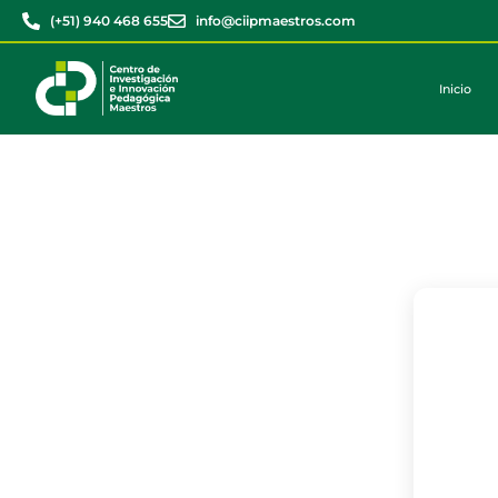
(+51) 940 468 655
info@ciipmaestros.com
Inicio