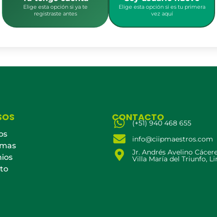
Elige esta opción si ya te
Elige esta opción si es tu primera
registraste antes
vez aquí
SOS
CONTACTO
(+51) 940 468 655
os
info@ciipmaestros.com
amas
Jr. Andrés Avelino Cácer
ios
Villa María del Triunfo, L
to