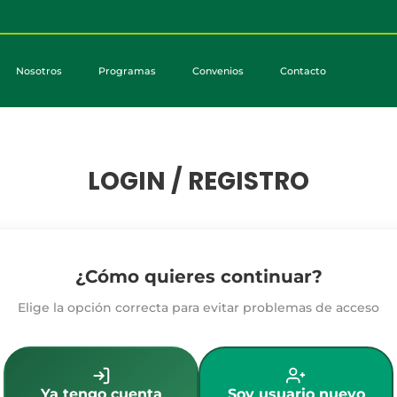
Nosotros
Programas
Convenios
Contacto
LOGIN / REGISTRO
¿Cómo quieres continuar?
Elige la opción correcta para evitar problemas de acceso
Ya tengo cuenta
Soy usuario nuevo