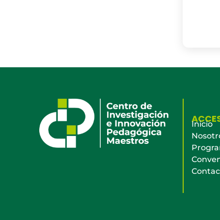
ACCE
Inicio
Nosotr
Progr
Conven
Contac