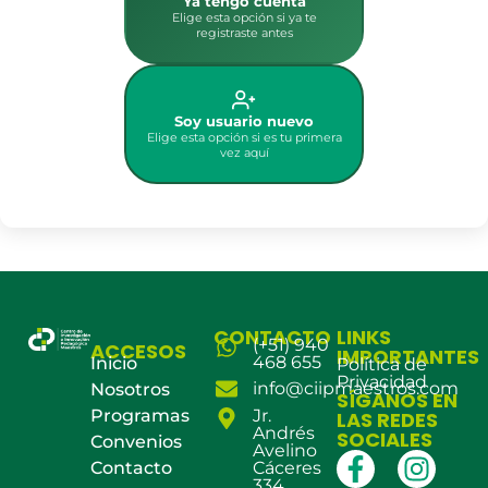
Ya tengo cuenta
Elige esta opción si ya te
registraste antes
Soy usuario nuevo
Elige esta opción si es tu primera
vez aquí
CONTACTO
LINKS
(+51) 940
ACCESOS
IMPORTANTES
468 655
Inicio
Política de
Privacidad
info@ciipmaestros.com
Nosotros
SÍGANOS EN
Programas
Jr.
LAS REDES
Andrés
SOCIALES
Convenios
Avelino
Contacto
Cáceres
334