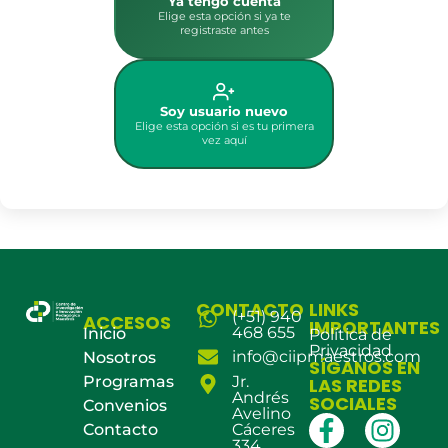
Ya tengo cuenta
Elige esta opción si ya te
registraste antes
Soy usuario nuevo
Elige esta opción si es tu primera
vez aquí
CONTACTO
LINKS
(+51) 940
ACCESOS
IMPORTANTES
468 655
Inicio
Política de
Privacidad
info@ciipmaestros.com
Nosotros
SÍGANOS EN
Programas
Jr.
LAS REDES
Andrés
SOCIALES
Convenios
Avelino
Contacto
Cáceres
334