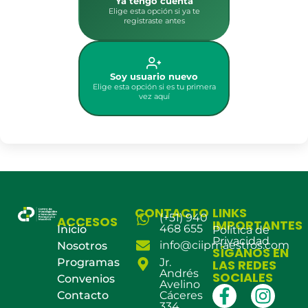
Ya tengo cuenta
Elige esta opción si ya te
registraste antes
Soy usuario nuevo
Elige esta opción si es tu primera
vez aquí
CONTACTO
LINKS
(+51) 940
ACCESOS
IMPORTANTES
468 655
Inicio
Política de
Privacidad
info@ciipmaestros.com
Nosotros
SÍGANOS EN
Programas
Jr.
LAS REDES
Andrés
SOCIALES
Convenios
Avelino
Contacto
Cáceres
334