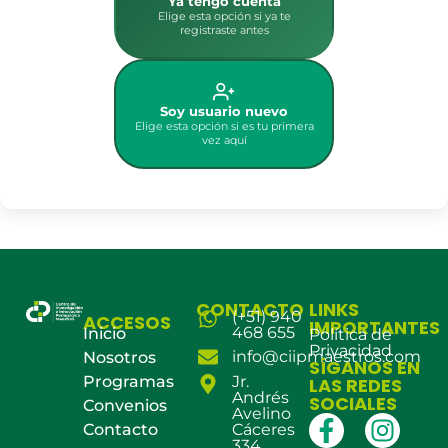
Ya tengo cuenta
Elige esta opción si ya te
registraste antes
Soy usuario nuevo
Elige esta opción si es tu primera
vez aquí
CONTACTO
LINKS
(+51) 940
ACCESOS
IMPORTANTES
468 655
Inicio
Política de
Privacidad
info@ciipmaestros.com
Nosotros
SÍGANOS EN
Programas
Jr.
LAS REDES
Andrés
SOCIALES
Convenios
Avelino
Contacto
Cáceres
334