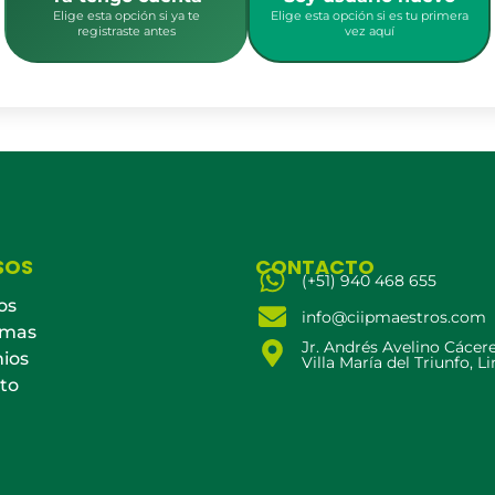
Elige esta opción si ya te
Elige esta opción si es tu primera
registraste antes
vez aquí
SOS
CONTACTO
(+51) 940 468 655
os
info@ciipmaestros.com
amas
Jr. Andrés Avelino Cácer
ios
Villa María del Triunfo, L
to