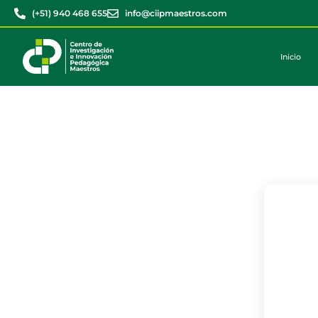
(+51) 940 468 655
info@ciipmaestros.com
Inicio