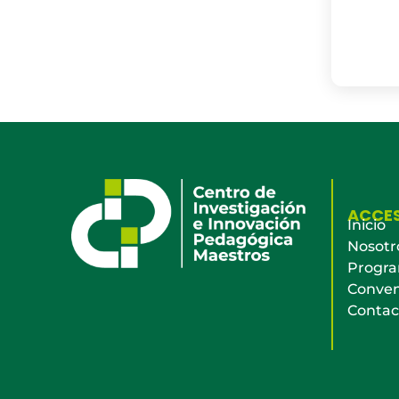
ACCE
Inicio
Nosotr
Progr
Conven
Contac