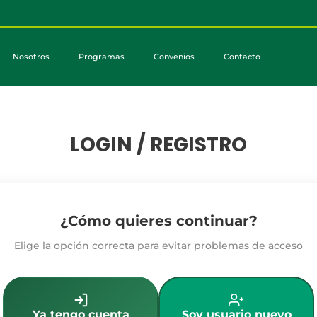
Nosotros
Programas
Convenios
Contacto
LOGIN / REGISTRO
¿Cómo quieres continuar?
Elige la opción correcta para evitar problemas de acceso
Ya tengo cuenta
Soy usuario nuevo