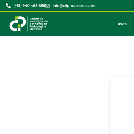
(+51) 940 468 655
info@ciipmaestros.com
Inicio