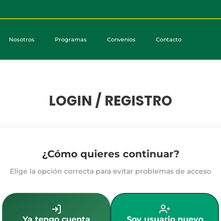
Nosotros
Programas
Convenios
Contacto
LOGIN / REGISTRO
¿Cómo quieres continuar?
Elige la opción correcta para evitar problemas de acceso
Ya tengo cuenta
Soy usuario nuevo