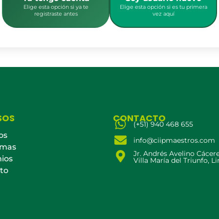
Elige esta opción si ya te
Elige esta opción si es tu primera
registraste antes
vez aquí
SOS
CONTACTO
(+51) 940 468 655
os
info@ciipmaestros.com
amas
Jr. Andrés Avelino Cácer
ios
Villa María del Triunfo, L
to