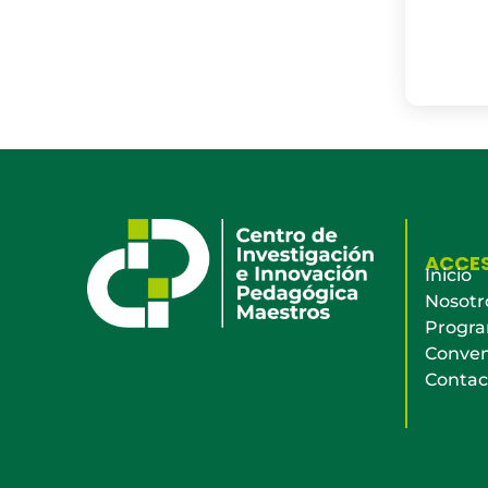
ACCE
Inicio
Nosotr
Progr
Conven
Contac