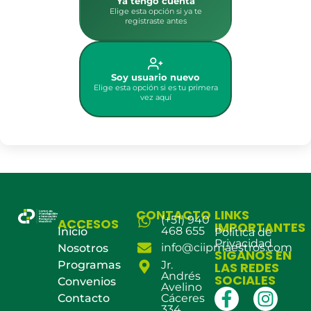
Ya tengo cuenta
Elige esta opción si ya te
registraste antes
Soy usuario nuevo
Elige esta opción si es tu primera
vez aquí
CONTACTO
LINKS
(+51) 940
ACCESOS
IMPORTANTES
468 655
Inicio
Política de
Privacidad
info@ciipmaestros.com
Nosotros
SÍGANOS EN
Programas
Jr.
LAS REDES
Andrés
SOCIALES
Convenios
Avelino
Contacto
Cáceres
334