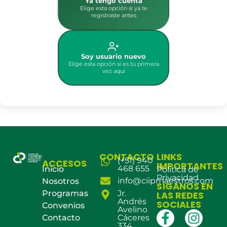
Ya tengo cuenta
Elige esta opción si ya te
registraste antes
Soy usuario nuevo
Elige esta opción si es tu primera
vez aquí
CONTACTO
LINKS
(+51) 940
ACCESOS
IMPORTANTES
468 655
Inicio
Política de
Privacidad
info@ciipmaestros.com
Nosotros
SÍGANOS EN
Programas
Jr.
LAS REDES
Andrés
SOCIALES
Convenios
Avelino
Contacto
Cáceres
334