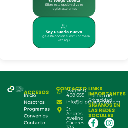
Ya tengo cuenta
Elige esta opción si ya te
registraste antes
Soy usuario nuevo
Elige esta opción si es tu primera
vez aquí
CONTACTO
LINKS
(+51) 940
ACCESOS
IMPORTANTES
468 655
Inicio
Política de
Privacidad
info@ciipmaestros.com
Nosotros
SÍGANOS EN
Programas
Jr.
LAS REDES
Andrés
SOCIALES
Convenios
Avelino
Contacto
Cáceres
334