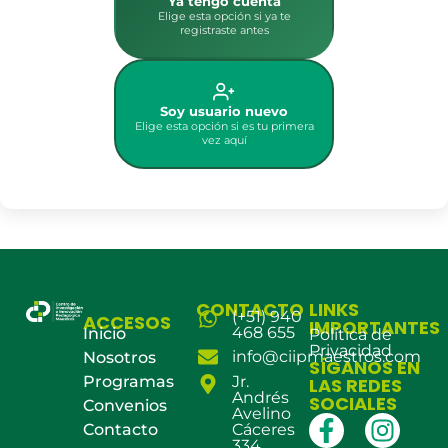
Ya tengo cuenta
Elige esta opción si ya te
registraste antes
Soy usuario nuevo
Elige esta opción si es tu primera
vez aquí
CONTACTO
LINKS
(+51) 940
ACCESOS
IMPORTANTES
468 655
Inicio
Política de
Privacidad
info@ciipmaestros.com
Nosotros
SÍGANOS EN
Programas
Jr.
LAS REDES
Andrés
SOCIALES
Convenios
Avelino
Contacto
Cáceres
334