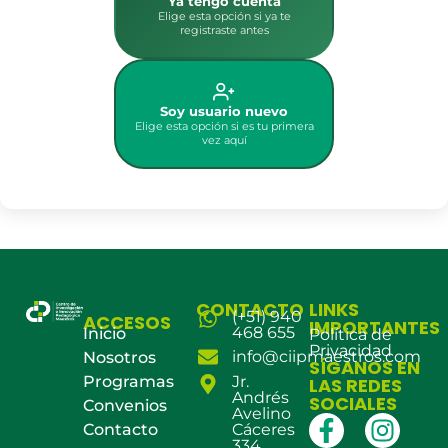
Ya tengo cuenta
Elige esta opción si ya te
registraste antes
Soy usuario nuevo
Elige esta opción si es tu primera
vez aquí
CONTACTO
LINKS
(+51) 940
ACCESOS
IMPORTANTES
468 655
Inicio
Política de
Privacidad
info@ciipmaestros.com
Nosotros
SÍGANOS EN
Programas
Jr.
LAS REDES
Andrés
SOCIALES
Convenios
Avelino
Contacto
Cáceres
334