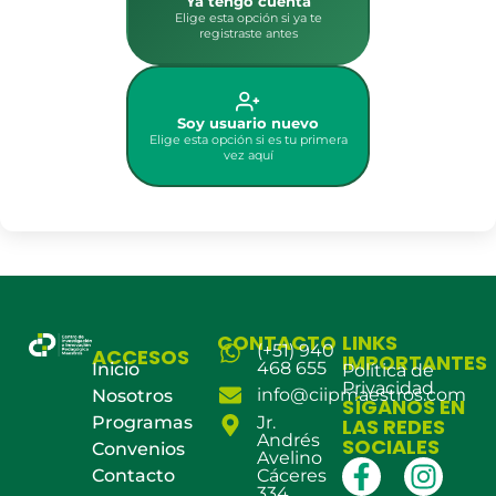
Ya tengo cuenta
Elige esta opción si ya te
registraste antes
Soy usuario nuevo
Elige esta opción si es tu primera
vez aquí
CONTACTO
LINKS
(+51) 940
ACCESOS
IMPORTANTES
468 655
Inicio
Política de
Privacidad
info@ciipmaestros.com
Nosotros
SÍGANOS EN
Programas
Jr.
LAS REDES
Andrés
SOCIALES
Convenios
Avelino
Contacto
Cáceres
334