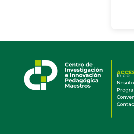
ACCE
Inicio
Nosotr
Progr
Conven
Contac