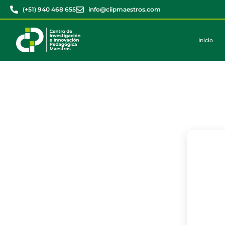
(+51) 940 468 655
info@ciipmaestros.com
Inicio