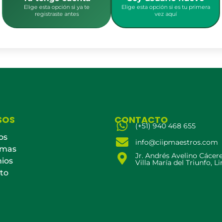
Elige esta opción si ya te
Elige esta opción si es tu primera
registraste antes
vez aquí
SOS
CONTACTO
(+51) 940 468 655
os
info@ciipmaestros.com
amas
Jr. Andrés Avelino Cácer
ios
Villa María del Triunfo, L
to