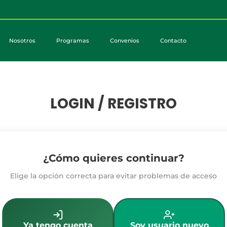
Nosotros
Programas
Convenios
Contacto
LOGIN / REGISTRO
¿Cómo quieres continuar?
Elige la opción correcta para evitar problemas de acceso
Ya tengo cuenta
Soy usuario nuevo