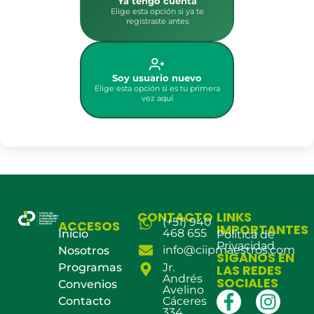
Ya tengo cuenta
Elige esta opción si ya te
registraste antes
Soy usuario nuevo
Elige esta opción si es tu primera
vez aquí
CONTACTO
LINKS
(+51) 940
ACCESOS
IMPORTANTES
468 655
Inicio
Política de
Privacidad
info@ciipmaestros.com
Nosotros
SÍGANOS EN
Programas
Jr.
LAS REDES
Andrés
SOCIALES
Convenios
Avelino
Contacto
Cáceres
334